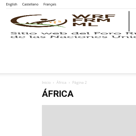
English
Castellano
Français
Inicio
África
Página 2
ÁFRICA