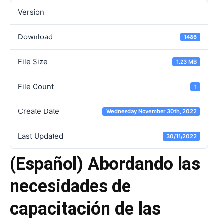
Version
Download
1486
File Size
1.23 MB
File Count
1
Create Date
Wednesday November 30th, 2022
Last Updated
30/11/2022
(Español) Abordando las
necesidades de
capacitación de las