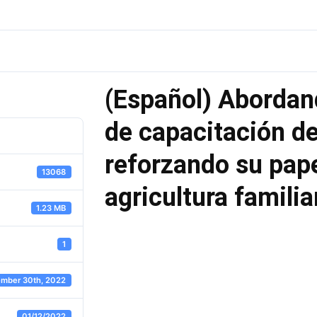
(Español) Abordan
de capacitación de
reforzando su pape
13068
agricultura familia
1.23 MB
1
mber 30th, 2022
01/12/2022