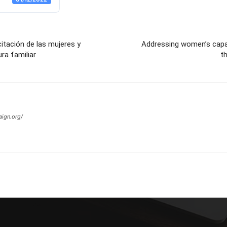
itación de las mujeres y
Addressing women’s capaci
ra familiar
t
ign.org/