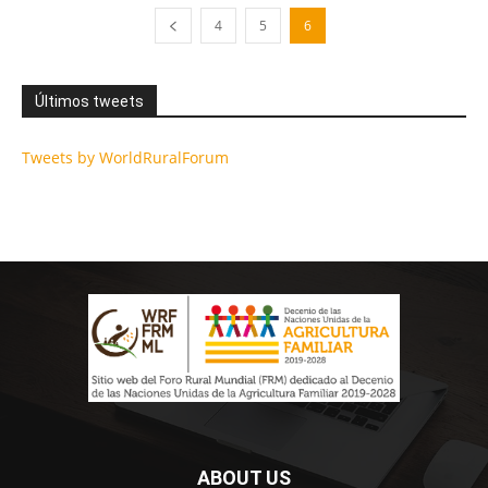
4
5
6
Últimos tweets
Tweets by WorldRuralForum
ABOUT US