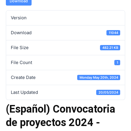
Download
Version
Download
11044
File Size
482.21 KB
File Count
1
Create Date
Monday May 20th, 2024
Last Updated
20/05/2024
(Español) Convocatoria
de proyectos 2024 -