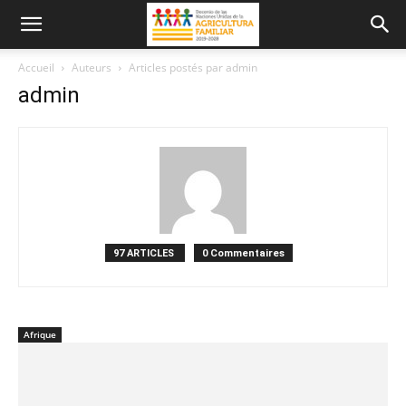
Accueil
Auteurs
Articles postés par admin
admin
97 ARTICLES
0 Commentaires
Afrique