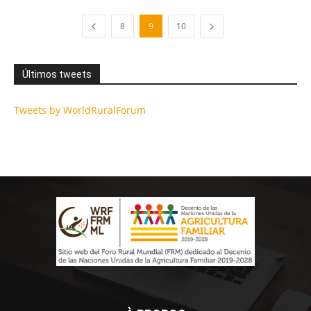
8
9
10
Últimos tweets
Tweets by WorldRuralForum