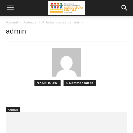
Accueil
Auteurs
Articles postés par admin
admin
97 ARTICLES
0 Commentaires
Afrique