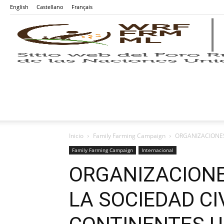
English
Castellano
Français
Inicio
Family Farming Campaign
ORGANIZACIONES
Family Farming Campaign
Internacional
ORGANIZACIONE
LA SOCIEDAD CI