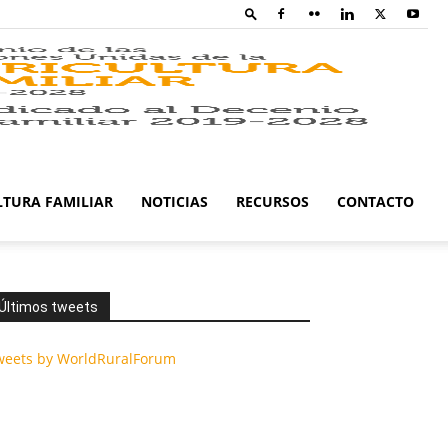
Family
Farming
LTURA FAMILIAR
NOTICIAS
RECURSOS
CONTACTO
Campaig
Últimos tweets
weets by WorldRuralForum