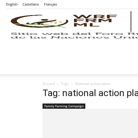
English
Castellano
Français
Accueil
Tags
National action plans
Tag: national action pl
Family Farming Campaign