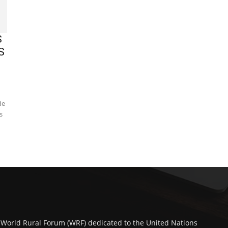
S
S
de
s
 World Rural Forum (WRF) dedicated to the United Nations