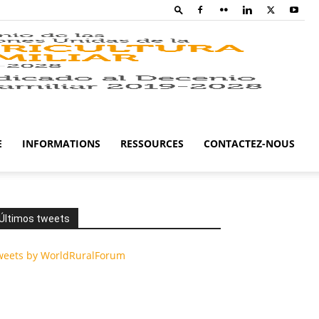
Family
Farming
E
INFORMATIONS
RESSOURCES
CONTACTEZ-NOUS
Campaig
Últimos tweets
weets by WorldRuralForum