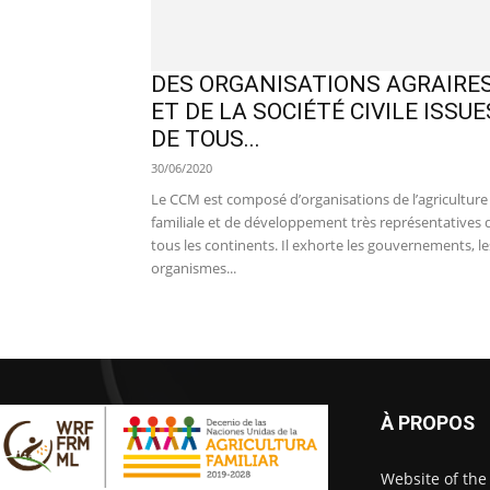
DES ORGANISATIONS AGRAIRE
ET DE LA SOCIÉTÉ CIVILE ISSUE
DE TOUS...
30/06/2020
Le CCM est composé d’organisations de l’agriculture
familiale et de développement très représentatives 
tous les continents. Il exhorte les gouvernements, le
organismes...
À PROPOS
Website of the