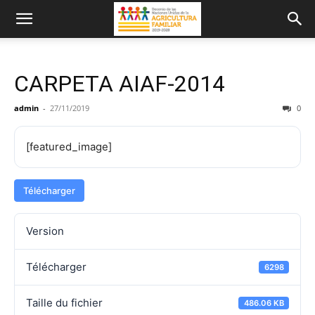
CARPETA AIAF-2014
admin
-
27/11/2019
0
[featured_image]
Télécharger
Version
Télécharger
6298
Taille du fichier
486.06 KB