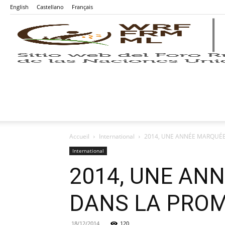
English
Castellano
Français
Accueil
International
2014, UNE ANNÉE MARQUÉE 
International
2014, UNE AN
DANS LA PROM
18/12/2014
120