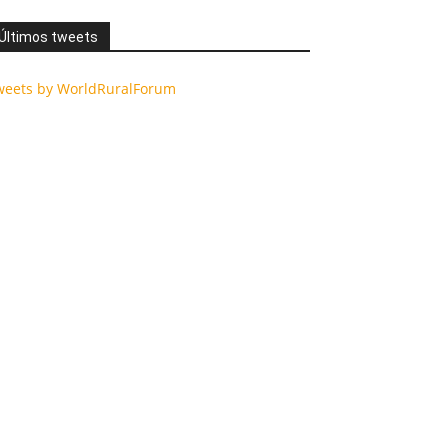
Últimos tweets
weets by WorldRuralForum