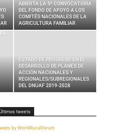
ABIERTA LA 5ª CONVOCATORIA
OYO
DEL FONDO DE APOYO A LOS
ES
COMITÉS NACIONALES DE LA
IAR
AGRICULTURA FAMILIAR
URA
ESTADO DE PROGRESO EN EL
DESARROLLO DE PLANES DE
ACCIÓN NACIONALES Y
REGIONALES/SUBREGIONALES
DEL DNUAF 2019-2028
Últimos tweets
weets by WorldRuralForum