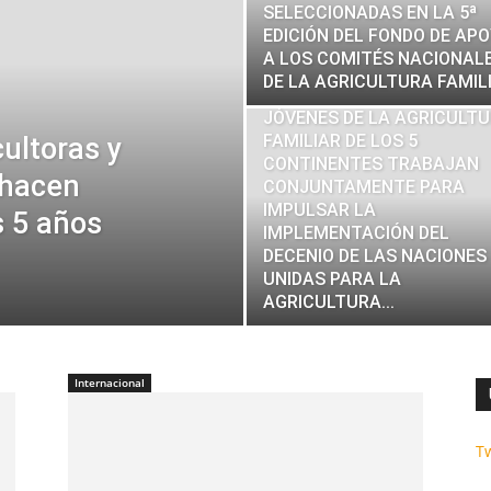
SELECCIONADAS EN LA 5ª
EDICIÓN DEL FONDO DE AP
A LOS COMITÉS NACIONAL
DE LA AGRICULTURA FAMIL
JÓVENES DE LA AGRICULT
FAMILIAR DE LOS 5
ultoras y
CONTINENTES TRABAJAN
 hacen
CONJUNTAMENTE PARA
IMPULSAR LA
s 5 años
IMPLEMENTACIÓN DEL
DECENIO DE LAS NACIONES
UNIDAS PARA LA
AGRICULTURA...
Internacional
T