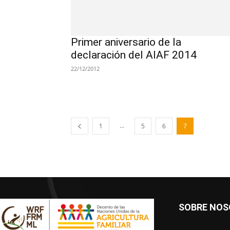
Primer aniversario de la
declaración del AIAF 2014
22/12/2012
...
1
5
6
7
SOBRE NO