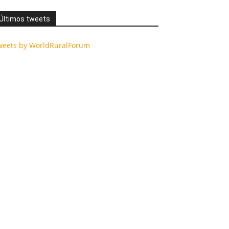
Últimos tweets
weets by WorldRuralForum