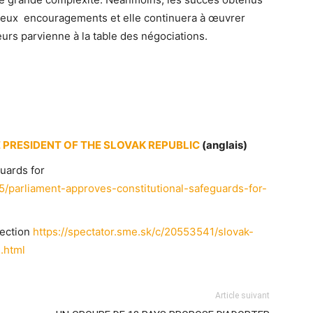
breux encouragements et elle continuera à œuvrer
eurs parvienne à la table des négociations.
PRESIDENT OF THE SLOVAK REPUBLIC
(anglais)
uards for
5/parliament-approves-constitutional-safeguards-for-
tection
https://spectator.sme.sk/c/20553541/slovak-
.html
Article suivant