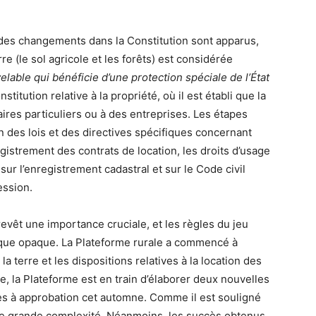
 des changements dans la Constitution sont apparus,
e (le sol agricole et les forêts) est considérée
elable
qui bénéficie d’une protection spéciale de l’État
stitution relative à la propriété, où il est établi que la
taires particuliers ou à des entreprises. Les étapes
n des lois et des directives spécifiques concernant
registrement des contrats de location, les droits d’usage
sur l’enregistrement cadastral et sur le Code civil
ession.
revêt une importance cruciale, et les règles du jeu
ique opaque. La Plateforme rurale a commencé à
 terre et les dispositions relatives à la location des
le, la Plateforme est en train d’élaborer deux nouvelles
ses à approbation cet automne. Comme il est souligné
ne grande complexité. Néanmoins, les succès obtenus