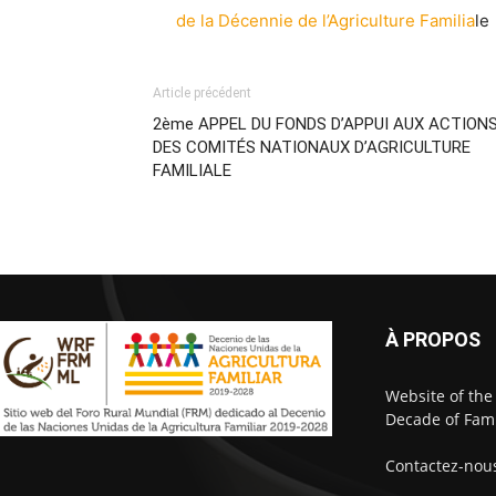
de la Décennie de l’Agriculture Familia
le
Article précédent
2ème APPEL DU FONDS D’APPUI AUX ACTION
DES COMITÉS NATIONAUX D’AGRICULTURE
FAMILIALE
À PROPOS
Website of the
Decade of Fami
Contactez-nou