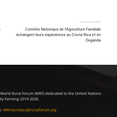
Article suivant
S
Comités Nationaux de l’Agriculture Familiale
échangent leurs expériences au Costa Rica et en
Ouganda
 World Rural Forum (WRF) dedicated to the United Nations
ly Farming 2019-2028.
s:
WRFsecretary@ruralforum.org