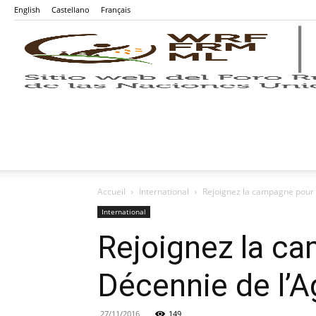
English
Castellano
Français
Accueil
International
Rejoignez la campagne pour l
International
Rejoignez la ca
Décennie de l’Ag
27/11/2016
149