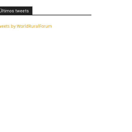
Últimos tweets
weets by WorldRuralForum