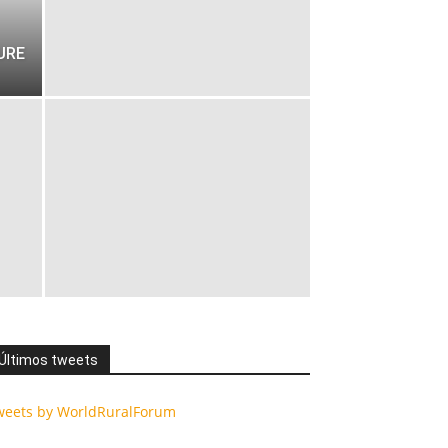
URE
Últimos tweets
weets by WorldRuralForum