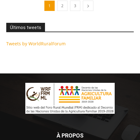
1
2
3
Últimos tweets
Tweets by WorldRuralForum
À PROPOS