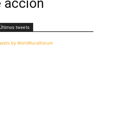
e acción
Últimos tweets
weets by WorldRuralForum