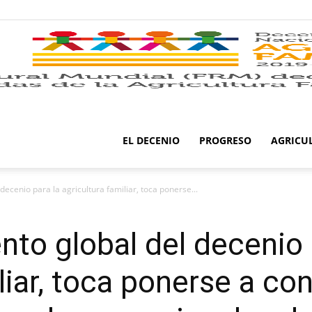
EL DECENIO
PROGRESO
AGRICU
decenio para la agricultura familiar, toca ponerse...
nto global del decenio 
liar, toca ponerse a cons