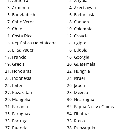
Andorra
Angola
Armenia
Azerbaiyán
Bangladesh
Bielorrusia
Cabo Verde
Canadá
Chile
Colombia
Costa Rica
Croacia
República Dominicana
Egipto
El Salvador
Etiopia
Francia
Georgia
Grecia
Guatemala
Honduras
Hungría
Indonesia
Israel
Italia
Japón
Kazakstán
México
Mongolia
Nicaragua
Panamá
Papúa Nueva Guinea
Paraguay
Filipinas
Portugal
Rusia
Ruanda
Eslovaquia