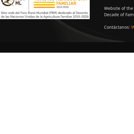
Website of the
Decade of Fami
Contáctanos:
W