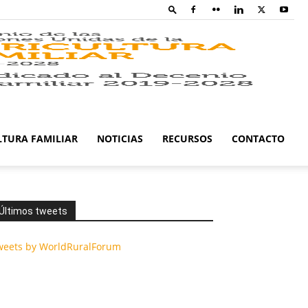
Family
Farming
LTURA FAMILIAR
NOTICIAS
RECURSOS
CONTACTO
Campaig
Últimos tweets
weets by WorldRuralForum