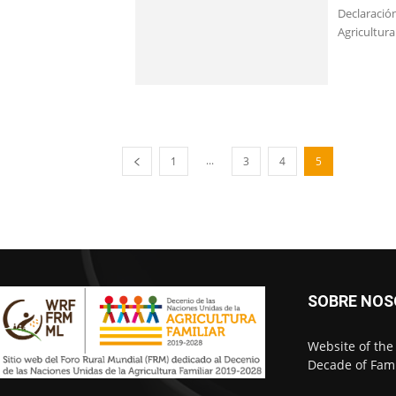
Declaració
Agricultura
...
1
3
4
5
SOBRE NO
Website of the
Decade of Fami