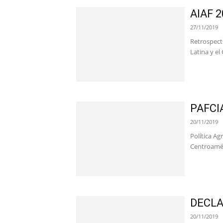
AIAF 
27/11/2019
Retrospecti
Latina y el
PAFCI
20/11/2019
Política Ag
Centroamér
DECLA
20/11/2019