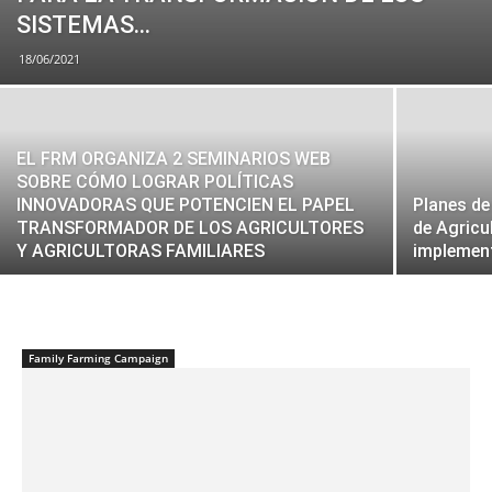
SISTEMAS...
18/06/2021
EL FRM ORGANIZA 2 SEMINARIOS WEB
SOBRE CÓMO LOGRAR POLÍTICAS
INNOVADORAS QUE POTENCIEN EL PAPEL
Planes de
TRANSFORMADOR DE LOS AGRICULTORES
de Agricu
Y AGRICULTORAS FAMILIARES
implemen
Family Farming Campaign